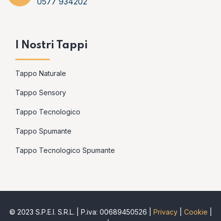
0577 934202
I Nostri Tappi
Tappo Naturale
Tappo Sensory
Tappo Tecnologico
Tappo Spumante
Tappo Tecnologico Spumante
© 2023 S.P.E.I. S.R.L. | P.iva: 00689450526 |
Privacy
|
Cookie
|